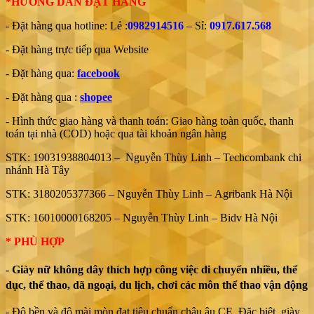
*HƯỚNG DẪN ĐẶT HÀNG
- Đặt hàng qua hotline: Lẻ :
0982914516
– Sỉ:
0917.617.568
- Đặt hàng trực tiếp qua Website
- Đặt hàng qua:
facebook
- Đặt hàng qua :
shopee
- Hình thức giao hàng và thanh toán: Giao hàng toàn quốc, thanh
toán tại nhà (COD) hoặc qua tài khoản ngân hàng
STK: 19031938804013 – Nguyễn Thùy Linh – Techcombank chi
nhánh Hà Tây
STK: 3180205377366 – Nguyễn Thùy Linh – Agribank Hà Nội
STK: 16010000168205 – Nguyễn Thùy Linh – Bidv Hà Nội
* PHÙ HỢP
- Giày nữ không dây thích hợp công việc di chuyển nhiều, thể
dục, thể thao, dã ngoại, du lịch, chơi các môn thể thao vận động
- Độ bền và độ mài mòn đạt tiêu chuẩn châu âu CE. Đặc biệt, giày