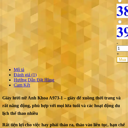
-
+
Mua
Mô tả
Đánh giá (1)
Hướng Dẫn Đặt Hàng
Cam Kết
Giày lười nữ Anh Khoa A973-1 – giày đế xuồng thời trang và
rất năng động, phù hợp với mọi lứa tuổi và các hoạt động du
lịch thể thao nhiều
Rất tiện lợi cho việc hay phải tháo ra, tháo vào liên tục, hạn chế