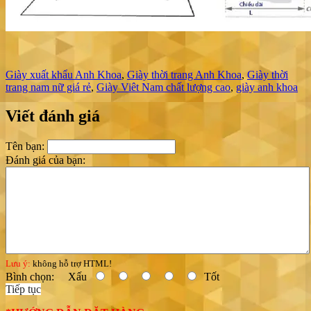
Giày xuất khẩu Anh Khoa
,
Giày thời trang Anh Khoa
,
Giày thời
trang nam nữ giá rẻ
,
Giày Viêt Nam chất lượng cao
,
giày anh khoa
Viết đánh giá
Tên bạn:
Đánh giá của bạn:
Lưu ý:
không hỗ trợ HTML!
Bình chọn:
Xấu
Tốt
Tiếp tục