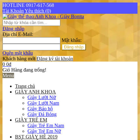
HOTLINE 0917-617-568
Tài Khoản
Yêu thích (0)
Đăng nhập
Địa chỉ E-Mail:
Mật khẩu:
Quên mật khẩu
Khách hàng mới
Đăng ký tài khoản
0
0đ
Giỏ Hàng đang trống!
Menu
Trang chủ
GIÀY ANH KHOA
Giày Lười Nữ
Giày Lười Nam
Giày Bảo hộ
Giày Đá Bóng
GIÀY TRẺ EM
Giày Trẻ Em Nam
Giày Trẻ Em Nữ
BST GIÀY HÈ 2019