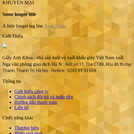
KHUYẾN MẠI
Some longer title
A little longer tag line
Xem Thêm
Giới Thiệu
Giầy Anh Khoa - nhà sản xuất và xuất khẩu giày Việt Nam xuất
Nga văn phòng giao dịch Hà N :
Kiốt số 11, Tòa CT8B, Khu đô thị Đại
Thanh, Thanh Trì, Hà Nội - Hotline : 0243.99.33.568
Thông tin
Giới thiệu công ty
Chính sách đổi trả và hoàn tiền
Hướng dẫn thanh toán
Liên hệ
Chức năng khác
Thương hiệu
Phiếu quà tặng