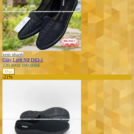
xem nhanh
Giày Lưới Nữ D83-1
220.000đ
190.000đ
Mua
-21%