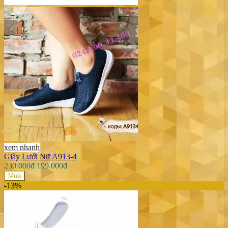
xem nhanh
Giày Lưới Nữ A913-4
230.000đ
199.000đ
Mua
-13%