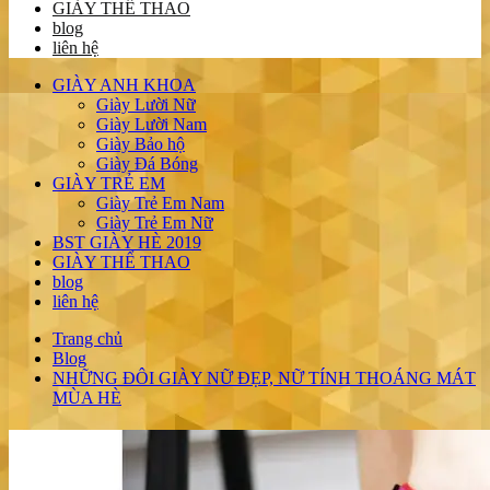
GIÀY THỂ THAO
blog
liên hệ
GIÀY ANH KHOA
Giày Lười Nữ
Giày Lười Nam
Giày Bảo hộ
Giày Đá Bóng
GIÀY TRẺ EM
Giày Trẻ Em Nam
Giày Trẻ Em Nữ
BST GIÀY HÈ 2019
GIÀY THỂ THAO
blog
liên hệ
Trang chủ
Blog
NHỮNG ĐÔI GIÀY NỮ ĐẸP, NỮ TÍNH THOÁNG MÁT
MÙA HÈ