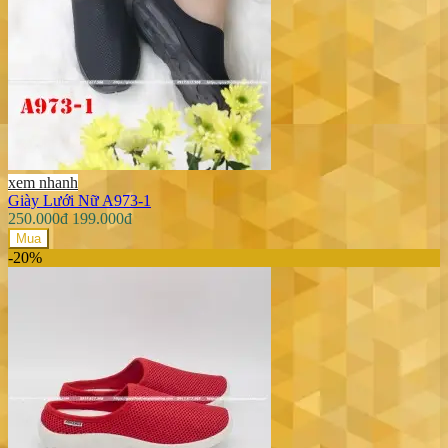
xem nhanh
Giày Lưới Nữ A973-1
250.000đ
199.000đ
Mua
-20%