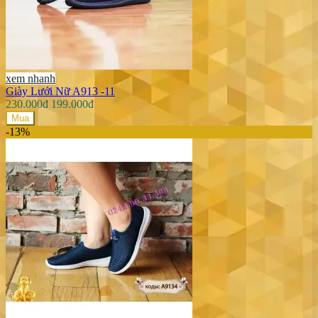
xem nhanh
Giày Lưới Nữ A913 -11
230.000đ
199.000đ
Mua
-13%