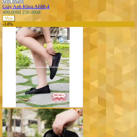
xem nhanh
Giày Anh Khoa A688-4
400.000đ
250.000đ
Mua
-14%