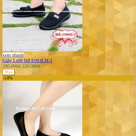
xem nhanh
Giày Lưới Nữ E993CH-1
280.000đ
220.000đ
Mua
-14%