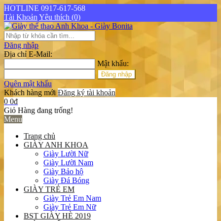
HOTLINE 0917-617-568
Tài Khoản
Yêu thích (0)
Đăng nhập
Địa chỉ E-Mail:
Mật khẩu:
Quên mật khẩu
Khách hàng mới
Đăng ký tài khoản
0
0đ
Giỏ Hàng đang trống!
Menu
Trang chủ
GIÀY ANH KHOA
Giày Lười Nữ
Giày Lười Nam
Giày Bảo hộ
Giày Đá Bóng
GIÀY TRẺ EM
Giày Trẻ Em Nam
Giày Trẻ Em Nữ
BST GIÀY HÈ 2019