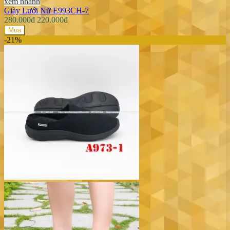
xem nhanh
Giày Lưới Nữ E993CH-7
280.000đ
220.000đ
Mua
-21%