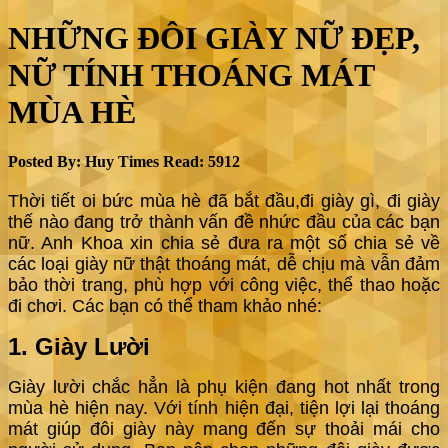
NHỮNG ĐÔI GIÀY NỮ ĐẸP,
NỮ TÍNH THOÁNG MÁT
MÙA HÈ
Posted By:
Huy
Times Read:
5912
Thời tiết oi bức mùa hè đã bắt đầu,đi giày gì, đi giày
thế nào đang trở thành vấn đề nhức đầu của các bạn
nữ. Anh Khoa xin chia sẻ đưa ra một số chia sẻ về
các loại giày nữ thật thoáng mát, dễ chịu mà vẫn đảm
bảo thời trang, phù hợp với công việc, thể thao hoặc
đi chơi. Các bạn có thể tham khảo nhé:
1. Giày Lười
Giày lười chắc hẳn là phụ kiện đang hot nhất trong
mùa hè hiện nay. Với tính hiện đại, tiện lợi lại thoáng
mát giúp đôi giày này mang đến sự thoải mái cho