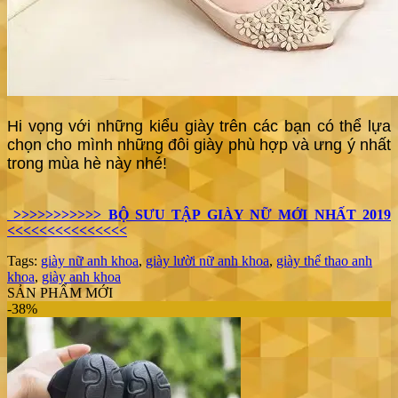
Hi vọng với những kiểu giày trên các bạn có thể lựa
chọn cho mình những đôi giày phù hợp và ưng ý nhất
trong mùa hè này nhé!
>>>>>>>>>>> BỘ SƯU TẬP GIÀY NỮ MỚI NHẤT 2019
<<<<<<<<<<<<<<<
Tags:
giày nữ anh khoa
,
giày lười nữ anh khoa
,
giày thể thao anh
khoa
,
giày anh khoa
SẢN PHẨM MỚI
-38%